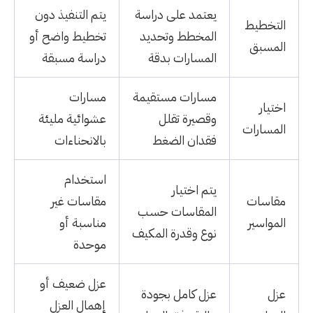
يعتمد على دراسة
يتم التنفيذ دون
التخطيط
المخطط وتحديد
تخطيط واضح أو
المسبق
المسارات بدقة
دراسة مسبقة
مسارات مستقيمة
مسارات
اختيار
وقصيرة تقلل
عشوائية مليئة
المسارات
فقدان الضغط
بالانحناءات
استخدام
يتم اختيار
مقاسات
مقاسات غير
المقاسات حسب
المواسير
مناسبة أو
نوع وقدرة المكيف
موحدة
عزل ضعيف أو
عزل
عزل كامل بجودة
إهمال العزل