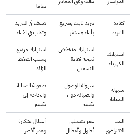
المواسير
عالية وفق المعايير
تمامًا
كفاءة
تبريد ثابت وسريع
ضعف في التبريد
التبريد
بأداء مستقر
وتقلب في الأداء
استهلاك منخفض
استهلاك مرتفع
استهلاك
نتيجة كفاءة
بسبب الضغط
الكهرباء
التشغيل
الزائد
سهولة الوصول
صعوبة الصيانة
سهولة
والصيانة دون
والحاجة إلى
الصيانة
تكسير
تكسير
العمر
عمر تشغيلي
أعطال متكررة
الافتراضي
أطول وأعطال
وعمر أقصر