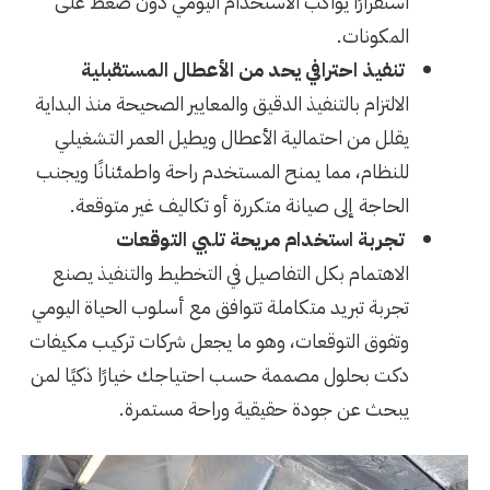
استقرارًا يواكب الاستخدام اليومي دون ضغط على
المكونات.
تنفيذ احترافي يحد من الأعطال المستقبلية
الالتزام بالتنفيذ الدقيق والمعايير الصحيحة منذ البداية
يقلل من احتمالية الأعطال ويطيل العمر التشغيلي
للنظام، مما يمنح المستخدم راحة واطمئنانًا ويجنب
الحاجة إلى صيانة متكررة أو تكاليف غير متوقعة.
تجربة استخدام مريحة تلبي التوقعات
الاهتمام بكل التفاصيل في التخطيط والتنفيذ يصنع
تجربة تبريد متكاملة تتوافق مع أسلوب الحياة اليومي
وتفوق التوقعات، وهو ما يجعل شركات تركيب مكيفات
دكت بحلول مصممة حسب احتياجك خيارًا ذكيًا لمن
يبحث عن جودة حقيقية وراحة مستمرة.