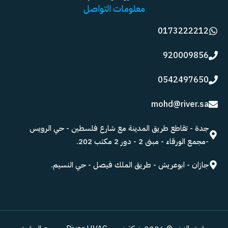
معلومات التواصل
0173222212
920009856
0542497650
mohd@river.sa
جدة - تقاطع طريق المدينة مع شارع فلسطين - حي الرويس
-مجمع الورقاء - مبنى 2 - دور 2 مكتب 202.
جازان - ابوعريش - طريق الملك فيصل - حي النسيم.