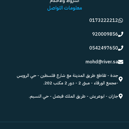
الشروط والأحكام
معلومات التواصل
0173222212
920009856
0542497650
mohd@river.sa
جدة - تقاطع طريق المدينة مع شارع فلسطين - حي الرويس
-مجمع الورقاء - مبنى 2 - دور 2 مكتب 202.
جازان - ابوعريش - طريق الملك فيصل - حي النسيم.