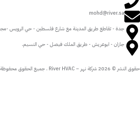
mohd@river.sa
جدة - تقاطع طريق المدينة مع شارع فلسطين - حي الرويس -مجمع الورقاء - مبنى 
جازان - ابوعريش - طريق الملك فيصل - حي النسيم.
حقوق النشر © 2026 شركة نهر – River HVAC . جميع الحقوق محفوظة. | من تصميم وتطوير
أدخل بيانات المشروع وسيقوم فريقنا الهندسي بالتواصل معك.