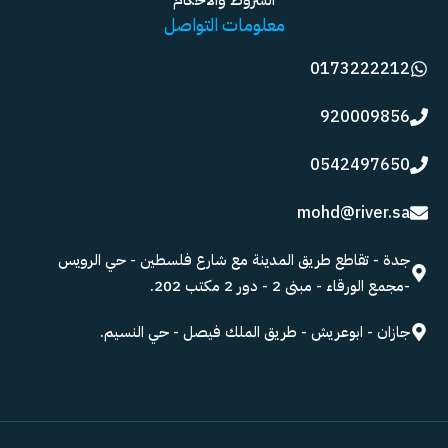
الشروط والأحكام
معلومات التواصل
0173222212
920009856
0542497650
mohd@river.sa
جدة - تقاطع طريق المدينة مع شارع فلسطين - حي الرويس
-مجمع الورقاء - مبنى 2 - دور 2 مكتب 202.
جازان - ابوعريش - طريق الملك فيصل - حي النسيم.