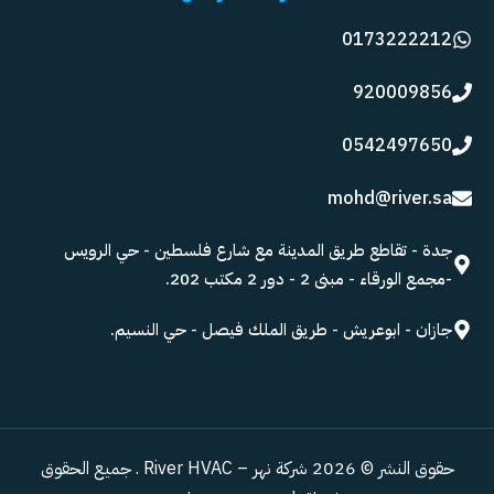
0173222212
920009856
0542497650
mohd@river.sa
جدة - تقاطع طريق المدينة مع شارع فلسطين - حي الرويس
-مجمع الورقاء - مبنى 2 - دور 2 مكتب 202.
جازان - ابوعريش - طريق الملك فيصل - حي النسيم.
حقوق النشر © 2026 شركة نهر – River HVAC . جميع الحقوق