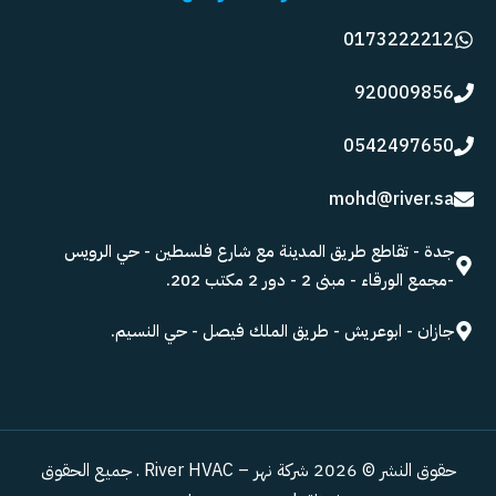
0173222212
920009856
0542497650
mohd@river.sa
جدة - تقاطع طريق المدينة مع شارع فلسطين - حي الرويس
-مجمع الورقاء - مبنى 2 - دور 2 مكتب 202.
جازان - ابوعريش - طريق الملك فيصل - حي النسيم.
حقوق النشر © 2026 شركة نهر – River HVAC . جميع الحقوق