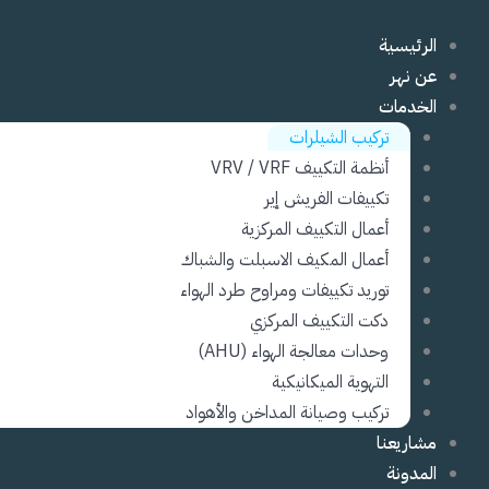
خطي
لى
الرئيسية
لمحتوى
عن نهر
الخدمات
تركيب الشيلرات
أنظمة التكييف VRV / VRF
تكييفات الفريش إير
أعمال التكييف المركزية
أعمال المكيف الاسبلت والشباك
توريد تكييفات ومراوح طرد الهواء
دكت التكييف المركزي
وحدات معالجة الهواء (AHU)
التهوية الميكانيكية
تركيب وصيانة المداخن والأهواد
مشاريعنا
المدونة